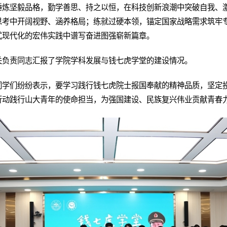
锤炼坚毅品格，勤学善思、持之以恒，在科技创新浪潮中突破自我、
思考中开阔视野、涵养格局；练就过硬本领，锚定国家战略需求筑牢
式现代化的宏伟实践中谱写奋进图强崭新篇章。
关负责同志汇报了学院学科发展与钱七虎学堂的建设情况。
同学们纷纷表示，要学习践行钱七虎院士报国奉献的精神品质，坚定
行动践行山大青年的使命担当，为强国建设、民族复兴伟业贡献青春