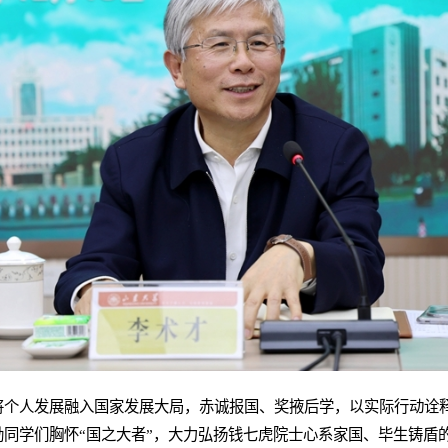
将个人发展融入国家发展大局，赤诚报国、奖掖后学，以实际行动诠释
同学们胸怀“国之大者”，大力弘扬钱七虎院士心系家国、毕生铸盾