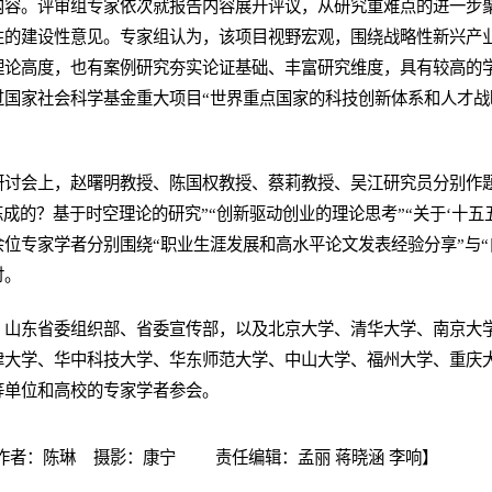
内容。评审组专家依次就报告内容展开评议，从研究重难点的进一步
性的建设性意见。专家组认为，该项目视野宏观，围绕战略性新兴产
理论高度，也有案例研究夯实论证基础、丰富研究维度，具有较高的
国家社会科学基金重大项目“世界重点国家的科技创新体系和人才战
研讨会上，赵曙明教授、陈国权教授、蔡莉教授、吴江研究员分别作
炼成的？基于时空理论的研究”“创新驱动创业的理论思考”“关于‘十五
位专家学者分别围绕“职业生涯发展和高水平论文发表经验分享”与“
讨。
，山东省委组织部、省委宣传部，以及北京大学、清华大学、南京大
津大学、华中科技大学、华东师范大学、中山大学、福州大学、重庆
等单位和高校的专家学者参会。
作者：陈琳 摄影：康宁 责任编辑：孟丽 蒋晓涵 李响】