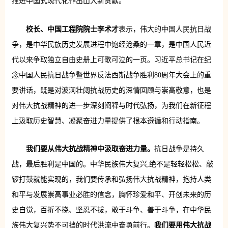
推进中国式现代化作出山大新贡献。
校长、中国工程院院士李术才
表示，伟大的中国人民抗日战
争，是中华民族历史发展进程中饱经沧桑的一章，是中国人民近
代以来争取独立自由史册上可歌可泣的一页。习近平总书记在纪
念中国人民抗日战争暨世界反法西斯战争胜利80周年大会上的重
要讲话，既是对波澜壮阔抗战历史的深情回顾与崇高敬意，也是
对伟大抗战精神的进一步深刻阐释与时代弘扬，为我们在新征程
上汲取历史智慧、凝聚奋进力量提供了根本遵循和行动指南。
我们要从伟大抗战精神中汲取奋进力量。
抗日战争是持久
战，最后胜利是中国的。中华民族伟大复兴,绝不是轻轻松松、敲
锣打鼓就能实现的，我们要传承和弘扬伟大抗战精神，抱持人类
和平与发展崇高事业必胜的信念，胸怀珍爱和平、开创未来的历
史自觉，百折不挠、坚忍不拔，敢于斗争、善于斗争，在中华民
族伟大复兴势不可挡的时代洪流中奋勇前行。
我们要用伟大抗战