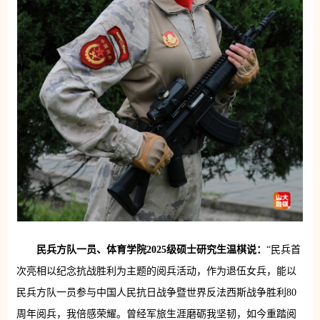
民兵方队一员、体育学院2025级硕士研究生温棋说：
“民兵首
次亮相以纪念抗战胜利为主题的阅兵活动，作为退伍女兵，能以
民兵方队一员参与中国人民抗日战争暨世界反法西斯战争胜利80
周年阅兵，我倍感荣耀。曾经军旅生涯磨砺我坚韧，如今重踏阅