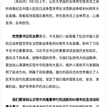
［本站讯］9月3日上午，山东大学组织全体师生医务员工收
听收看纪念中国人民抗日战争暨世界反法西斯战争胜利80周年大
会直播。观看现场氛围庄重热烈，师生医务员工全神贯注、心潮
澎湃，反响热烈。
校党委书记任友群
表示，今天我们一起观看了纪念中国人民
抗日战争暨世界反法西斯战争胜利80周年大会直播，聆听了习近
平总书记重要讲话。习近平总书记的重要讲话连接历史和现实，
面向当下和未来，放眼中国和世界，为我们弘扬伟大抗战精神，
更加信心满满地实现中华民族伟大复兴、维护人类和平与发展指
明了前进方向，明确了目标遵循。雄壮的阅兵式向世界展示了人
民军队现代化建设新成就，坚定了我们维护国家主权、安全、发
展利益，维护世界和平的决心和信心。
我们要深刻认识党中央隆重举行抗战胜利80周年纪念活动的
重大意义。
面对加速演进的百年变局和变乱交织的国际形势，这