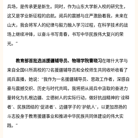
兵场，是传承更是新生。同时，作为山东大学新入校的研究生，
这又是学业新征程的启航。阅兵的震撼与庄严激励着我，未来在
山大，我会将军人的纪律与毅力融入学习过程，在科学技术的战
场上继续冲锋，以奋斗书写青春，书写中华民族伟大复兴的荣
光。”
教育部首批选派援疆辅导员、物理学院曹晓习
在喀什大学与
来自全国61所高校的72名援疆辅导员和全校师生共同收听收看了
阅兵直播，她说：“我作为一名援疆辅导员、思政工作者，深感自
豪与震撼交织、历史与时代共鸣，我将把从阅兵中汲取的奋进力
量转化为扎根边疆、立德树人的实际行动，做好抗战精神的‘诠释
者’、民族团结的‘促进者’、边疆学子的‘护航人’，以更加昂扬的
斗志投身于教育援疆事业和推进中华民族共同体建设的伟大实
践。”