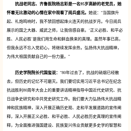
抗战老同志、齐鲁医院杨志彩是一名95岁高龄的老党员，她
怀着无比激动的心情在家中观看了阅兵盛况。
她说：“当国旗升
起、礼炮鸣响时，我不禁回想起烽火连天的抗战岁月。今日阅兵
展示的国之大器、威武之师，让我倍感自豪。‘正义必胜、和平必
胜、人民必胜’是我们用生命和鲜血换来的真理。虽然年事已高，
但我永远不忘入党初心，将继续发挥余热，弘扬伟大抗战精神，
为伟大祖国贡献自己的一份力量。”
历史学院院长代国玺说：
“80年过去了，抗战的硝烟已经散
去，但历史的记忆不可磨灭。我们要切实用习近平总书记在纪念
抗战胜利80周年大会上的重要讲话精神指导中国近代史研究、抗
日战争史研究和中共党史研究工作。我们要大力弘扬伟大抗战精
神和民族精神，深入开展正确历史观、走和平发展道路的宣传阐
释，深入开展正义必胜、和平必胜、人民必胜历史真理的宣传阐
释，为全面推进强国建设、民族复兴伟业贡献更多史学的智慧和