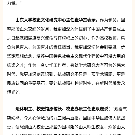
力量。”
山东大学校史文化研究中心主任崔华杰表示，
作为党员，回
望那段血火交织的岁月，我更加深入体悟到了中国共产党自成立
之日起就把民族复兴使命写在旗帜上的初心；作为高校教师，肩
负
为党育人、
为国育才的责任担当，我更加深切体会到要进一步
坚定理想信念，培养中国特色社会主义现代化建设中可堪大用的
栋梁之才；作为一名史学工作者，身处学术研究大有可为的伟大
时代，我更加深刻意识到，抗战研究不只是一项学术课题，更是
民族认同的重要基石，要让抗战精神跨越时空，在新时代焕发永
恒光芒。
退休职工、校史馆原馆长、校史办原主任史永志说：
“观看气
势磅礴、令人心情激荡的九三阅兵直播，回顾中华民族伟大抗战
史，便想到山大校史上那些为国捐躯的山大师生校友，众多山大