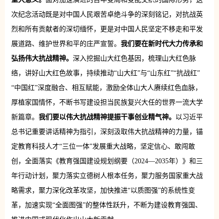
次纪念活动既是对中国人民艰苦卓绝斗争的深刻铭记，对抗战英
烈和所有贡献者的深切缅怀，更是对中国人民坚定不移走和平发
展道路、维护世界和平的庄严宣誓。
我们要在新时代大力传承和
弘扬伟大抗战精神。
深入挖掘山大红色基因，梳理山大红色脉
络，讲好山大红色故事，持续推动“山大红”与“山东红”“抗战红”
“中国红”深度融合、相互赋能，激励全体山大人赓续红色血脉，
厚植家国情怀，不断书写建设担当民族复兴大任的世界一流大学
新篇章。
我们要以伟大抗战精神提振干事创业精气神。
以习近平
总书记重要讲话精神为指引，深刻汲取伟大抗战精神的力量，锚
定教育科技人才“三位一体”发展重大战略，坚定信心、敢闯敢
创，全面落实《教育强国建设规划纲要（2024—2035年）》和三
年行动计划，聚力落实立德树人根本任务，聚力服务国家重大战
略需求，聚力深化改革攻坚，加快推进“以质图强”的系统性变
革，加速实现“全面图强”的整体性跃升，不断为建设教育强国、