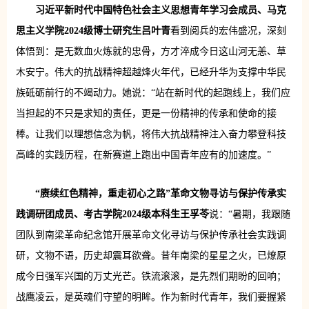
习近平新时代中国特色社会主义思想青年学习会成员、马克
思主义学院2024级博士研究生吕叶青
看到阅兵的宏伟盛况，深刻
体悟到：是无数血火炼就的忠骨，方才淬成今日这山河无恙、草
木安宁。伟大的抗战精神超越烽火年代，已经升华为支撑中华民
族砥砺前行的不竭动力。她说：“站在新时代的起跑线上，我们应
当担起的不只是求知的责任，更是一份精神的传承和使命的接
棒。让我们以理想信念为帆，将伟大抗战精神注入奋力攀登科技
高峰的实践历程，在新赛道上跑出中国青年应有的加速度。”
“赓续红色精神，重走初心之路”革命文物寻访与保护传承实
践调研团成员、考古学院2024级本科生王孚苓
说：“暑期，我跟随
团队到南梁革命纪念馆开展革命文化寻访与保护传承社会实践调
研，文物不语，历史却震耳欲聋。昔年南梁的星星之火，已燎原
成今日强军兴国的万丈光芒。铁流滚滚，是先烈们期盼的回响；
战鹰凌云，是英魂们守望的明眸。作为新时代青年，我们要握紧