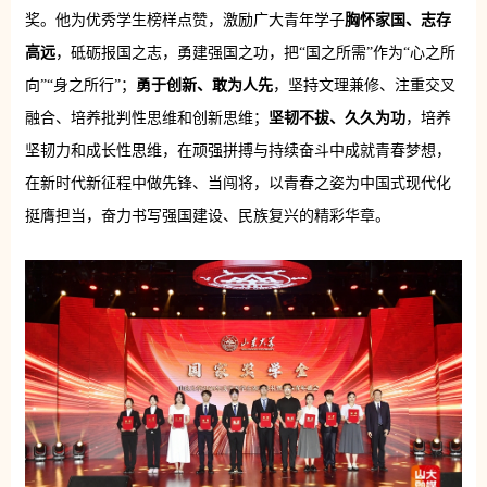
奖。他为优秀学生榜样点赞，激励广大青年学子
胸怀家国、志存
高远
，砥砺报国之志，勇建强国之功，把“国之所需”作为“心之所
向”“身之所行”；
勇于创新、敢为人先
，坚持文理兼修、注重交叉
融合、培养批判性思维和创新思维；
坚韧不拔、久久为功
，培养
坚韧力和成长性思维，在顽强拼搏与持续奋斗中成就青春梦想，
在新时代新征程中做先锋、当闯将，以青春之姿为中国式现代化
挺膺担当，奋力书写强国建设、民族复兴的精彩华章。