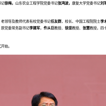
书记
徐梅，
山东农业工程学院党委书记
张鸿波，
康复大学党委书记
刘
。
、老领导及教师代表有校党委书记
任友群
，校长、中国工程院院士
李
，原党委常务副书记
李建军
，
仵从巨
教授、
徐坚
教授、
张慧
教授，四
式开始。