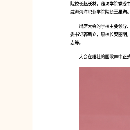
院校长
赵长林，
潍坊学院党委
威海海洋职业学院院长
王星淘
出席大会的学校主要领导
委书记
郭新立
，原校长
樊丽明
志等。
大会在雄壮的国歌声中正