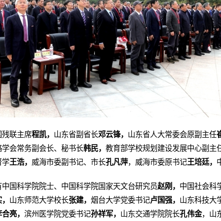
国残联主席
程凯，
山东省副省长
邓云锋，
山东省人大常委会原副主任
略学会常务副会长、秘书长
韩民，
教育部学校规划建设发展中心副主
督学
王浩，
威海市委副书记、市长
孔凡萍
，威海市委原书记
王培廷，
有中国科学院院士、中国科学院国家天文台研究员
赵刚，
中国社会科
实，
山东师范大学校长
张建，
烟台大学党委书记
卢国强，
山东科技大
李合亮，
滨州医学院党委书记
孙祥军，
山东交通学院院长
孔伟金
，山