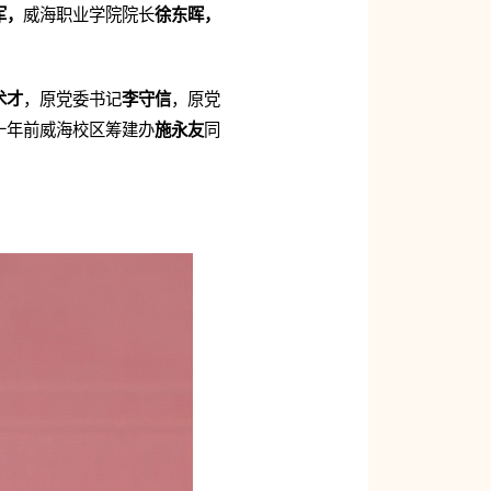
军，
威海职业学院院长
徐东晖，
术才
，原党委书记
李守信
，原党
十年前威海校区筹建办
施永友
同