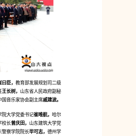
崔曰臣，
教育部发展规划司二级
任
王长树，
山东省人民政府副秘
中国音乐家协会副主席
戚建波。
学院大学党委书记
崔唯航，
哈尔
学校长
曾庆田，
山东建筑大学党
东警察学院院长
毕可志，
德州学