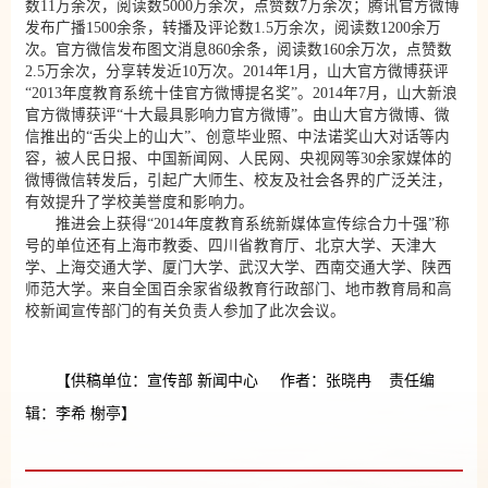
数11万余次，阅读数5000万余次，点赞数7万余次；腾讯官方微博
发布广播1500余条，转播及评论数1.5万余次，阅读数1200余万
次。官方微信发布图文消息860余条，阅读数160余万次，点赞数
2.5万余次，分享转发近10万次。2014年1月，山大官方微博获评
“2013年度教育系统十佳官方微博提名奖”。2014年7月，山大新浪
官方微博获评“十大最具影响力官方微博”。由山大官方微博、微
信推出的“舌尖上的山大”、创意毕业照、中法诺奖山大对话等内
容，被人民日报、中国新闻网、人民网、央视网等30余家媒体的
微博微信转发后，引起广大师生、校友及社会各界的广泛关注，
有效提升了学校美誉度和影响力。
推进会上获得“2014年度教育系统新媒体宣传综合力十强”称
号的单位还有上海市教委、四川省教育厅、北京大学、天津大
学、上海交通大学、厦门大学、武汉大学、西南交通大学、陕西
师范大学。来自全国百余家省级教育行政部门、地市教育局和高
校新闻宣传部门的有关负责人参加了此次会议。
【供稿单位：宣传部 新闻中心 作者：张晓冉 责任编
辑：李希 榭亭】