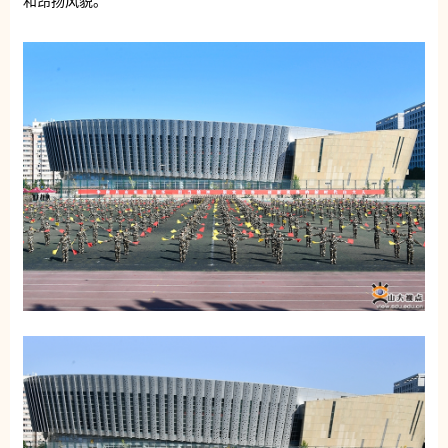
和昂扬风貌。