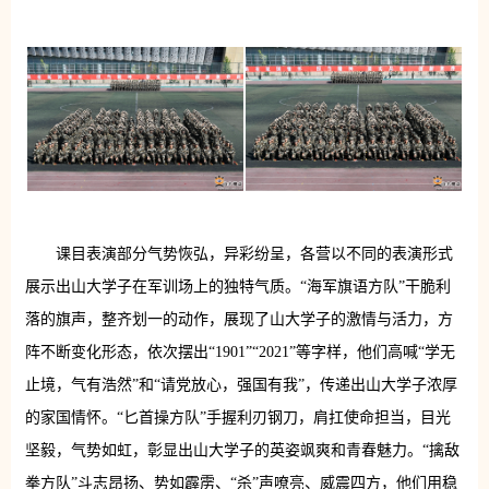
课目表演部分气势恢弘，异彩纷呈，各营以不同的表演形式
展示出山大学子在军训场上的独特气质。“海军旗语方队”干脆利
落的旗声，整齐划一的动作，展现了山大学子的激情与活力，方
阵不断变化形态，依次摆出“1901”“2021”等字样，他们高喊“学无
止境，气有浩然”和“请党放心，强国有我”，传递出山大学子浓厚
的家国情怀。“匕首操方队”手握利刃钢刀，肩扛使命担当，目光
坚毅，气势如虹，彰显出山大学子的英姿飒爽和青春魅力。“擒敌
拳方队”斗志昂扬、势如霹雳、“杀”声嘹亮、威震四方，他们用稳