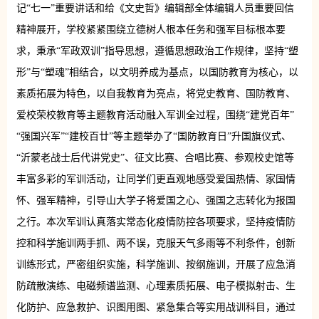
记“七一”重要讲话和给《文史哲》编辑部全体编辑人员重要回信
精神展开，学校紧紧围绕立德树人根本任务和强军目标根本要
求，秉承“军政双训”指导思想，遵循思想政治工作规律，坚持“塑
形”与“塑魂”相结合，以文明养成为基点，以国防教育为核心，以
素质拓展为特色，以自我教育为亮点，将党史教育、国防教育、
爱校荣校教育等主题教育活动融入军训全过程，围绕“建党百年”
“强国兴军”“建校百廿”等主题举办了“国防教育日”升国旗仪式、
“沂蒙老战士后代讲党史”、征文比赛、合唱比赛、参观校史馆等
丰富多彩的军训活动，让同学们更直观地感受爱国热情、家国情
怀、强军精神，引导山大学子将爱国之心、强国之志转化为报国
之行。本次军训认真落实常态化疫情防控各项要求，坚持疫情防
控和科学施训两手抓、两不误，克服天气多雨等不利条件，创新
训练形式，严密组织实施，科学施训、按纲施训，开展了应急消
防疏散演练、电磁频谱监测、心理素质拓展、电子模拟射击、生
化防护、应急救护、识图用图、紧急集合等实用战训科目，通过