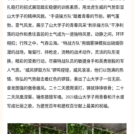
扎稳打的招式展现踏实稳健的训练素质，用龙虎生威的气势彰显
山大学子的精神风貌。“手语操方队”踏着青春的节拍，朝气蓬
勃，意气风发，展示了山大学子的青春风采“刺杀操方队”干净利
落的动作和勇往直前的士气成为一道独特风景，动静之间，环环
相扣；行阵之中，气吞云海。“特战方队”用烟雾弹模拟出硝烟弥
漫的战场，匍匐行、持枪走，流畅的战术动作，灵活的队形变
换，精彩的营救行动，尽展特战队员的敏捷身手和英勇刚毅的军
人气质。“威风锣鼓方队”锣鸣镗镗，威风凛凛，他们以饱满的热
情、恢弘的气势敲击着红色的锣鼓，奏出了山大学子一往无前、
奋发图强的傲骨雄风。二十二天摸爬滚打，铸就铮铮铁骨；二十
二天凤凰涅槃，锤炼猎猎军魂。2021级山大学子用青春和汗水谱
写成壮丽之歌，为建党百年和建校百廿献上最美的祝福。