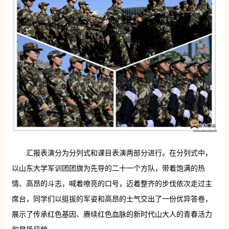
汇报表演分为分列式和课目表演两部分进行。在分列式中，
以山东大学军训团团旗为先导的二十一个方队，带着饱满的热
情、高昂的斗志，喊着嘹亮的口号，迈着整齐的步伐依次走过主
席台，同学们以挺拔的军姿和高昂的士气交出了一份优异答卷，
展示了传承红色基因、赓续红色血脉的新时代山大人的青春活力