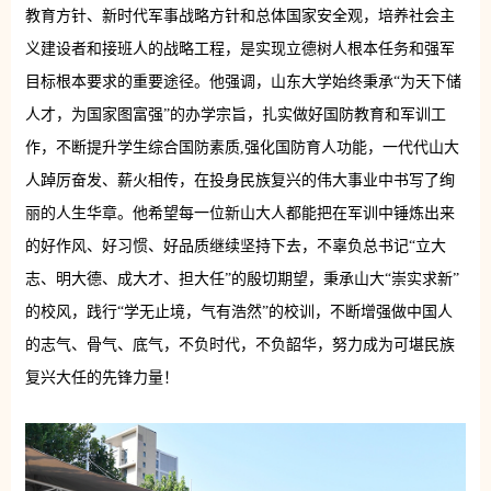
教育方针、新时代军事战略方针和总体国家安全观，培养社会主
义建设者和接班人的战略工程，是实现立德树人根本任务和强军
目标根本要求的重要途径。他强调，山东大学始终秉承“为天下储
人才，为国家图富强”的办学宗旨，扎实做好国防教育和军训工
作，不断提升学生综合国防素质,强化国防育人功能，一代代山大
人踔厉奋发、薪火相传，在投身民族复兴的伟大事业中书写了绚
丽的人生华章。他希望每一位新山大人都能把在军训中锤炼出来
的好作风、好习惯、好品质继续坚持下去，不辜负总书记“立大
志、明大德、成大才、担大任”的殷切期望，秉承山大“崇实求新”
的校风，践行“学无止境，气有浩然”的校训，不断增强做中国人
的志气、骨气、底气，不负时代，不负韶华，努力成为可堪民族
复兴大任的先锋力量！