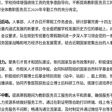
来，学校持续增强绩效工资的竞争激励导向，不断提高教职医务员工
对全体教职医务员工2020年辛勤工作的充分肯定。
而后动。
人事部、人才办召开寒假工作务虚会，研讨部署完善“十四五
质量内涵式发展的新要求，在全面把握学校发展历史方位的基础上，
。会议要求，队伍规划专班要在寒假期间进一步深入学习领会党的一
服务国家战略和地方经济社会发展需求，结合近期国家密集出台的人
。
用力。
聚焦引才育才和团队建设，依托国家及省市政策利好，积极谋
国家、省、市相关人才项目申报，会同科研院组织国家自然科学基金
池，积极组织开展博士后基金特别资助（站中、站前）、面上资助、
直播讲座，协同齐鲁医院获批设立博士后科研工作站，搭建引进培养
不中断。
提高寒假期间为教职医务员工服务的水平和质量，确保服务
人力资源系统做好服务工作，通过在职证明等自助打印终端、线上电
项业务服务不间断；畅通沟通交流渠道，及时制定并通过微信平台等