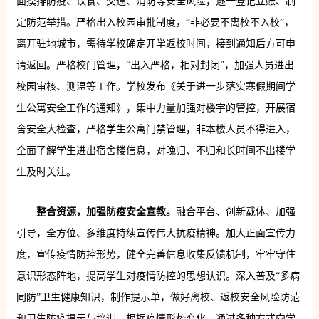
面摸排防疫、饮食、交通、消防等安全风险，逐一登记立账、制
定防范举措。严格出入校园审批制度，“非必要不离校不入校”，
离开驻地城市，需待学校确定开学返校时间，接到通知后方可申
请返回。严格校门管理，“出入严格，相对封闭”，加强人员进出
校园审核、测温等工作。学校发布《关于进一步落实寒假期间学
生公寓安全工作的通知》，集中力量加强对楼宇的管控，开展宿
舍安全大检查，严格学生公寓门禁管理，非本楼人员不得进入，
全面了解学生进出宿舍楼信息，对晚归、不归和长时间不出楼学
生及时关注。
整合资源，加强防疫安全宣教。
融合平台、创新载体、加强
引导，全方位、多维度持续宣传伟大抗疫精神。加大正面宣传力
度，宣传疫情防控形势，健全完善信息收集反馈机制，牢牢守住
意识形态阵地，提高学生对疫情防控的思想认识。深入普及“多病
同防”卫生健康知识，制作提示单，做好离校、返校安全风险防范
和卫生防疫提示与培训。根据疫情形势变化，通过多种方式向学