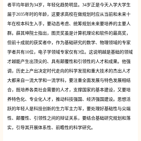
者平均年龄为34岁，年轻化趋势明显。34岁正是今天入学大学生
届于2035年时的年龄，这要求高校在做规划时应从当前和未来十
年在校本科生入手，要动态考虑、统筹规划未来要培养的主要人
群。薛其坤院士指出，图灵奖虽是计算机理论和软件的最高奖，
但前十成就的获奖者中，作为基础研究的数学、物理领域的专家
学者共有10位，电子学领域专家仅有3位。这说明越是基础的领域
才越能产生出顶尖的、具有颠覆性和引领性的人才和成果。他强
调，历史上产出决定时代走向的科学发现和重大技术的杰出人才
大都来自一流大学和一流学科，要注重全面发展与特色发展相结
合，既培养各类社会需要的人才，支撑国家的基本建设，又要培
养特色化、专业化人才，推动科技强国、经济强国建设。思想活
跃的年轻人是科技创新的生力军主力军，要处理好基础性与尖端
性、颠覆性、引领性之间的辩证关系，要结合基础研究规划和落
实，引导其开展体系性、前瞻性的科学研究。