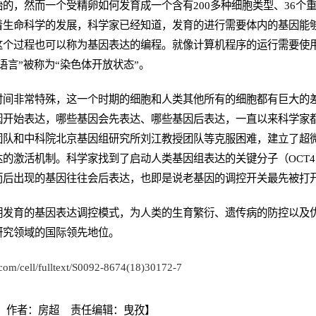
的，然而一个受精卵如何发育成一个含有200多种细胞类型、36个
着生命科学的发展，科学家已经知道，发育的进行需要体内的基因能
这个过程也可以称为基因表达的编程。就像计算机程序的运行需要使
语言”被称为“染色体开放状态”。
时间非常特殊，这一个时期的细胞和人类其他所有的细胞都有巨大的
因开始表达，哪些基因会先表达、哪些基因后表达，一直以来科学家
团队和中科院北京基因组研究所刘江教授团队等克服困难，建立了超
的激活机制。科学家找到了启动人类基因组表达的关键分子（OCT
而后出现的基因往往会后表达，也即是说老基因的调控开关最先被打
期发育的基因表达调控模式，为人类的生育繁衍、遗传病的防控以及
研究领域的国际领先地位。
.com/cell/fulltext/S0092-8674(18)30172-7
 作者：房超 责任编辑：曳孜】