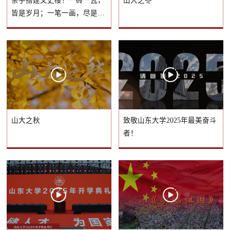
亲手搭建文史楼！一砖一瓦，
山大之冬
皆是岁月；一笔一画，尽是传
承
山大之秋
致敬山东大学2025年最美奋斗
者！