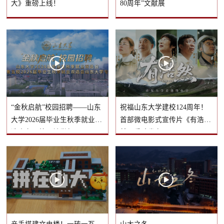
大》重磅上线！
80周年”文献展
“金秋启航”校园招聘——山东
祝福山东大学建校124周年！
大学2026届毕业生秋季就业双
首部微电影式宣传片《有浩
选会在一校三地举行
然》重磅发布！