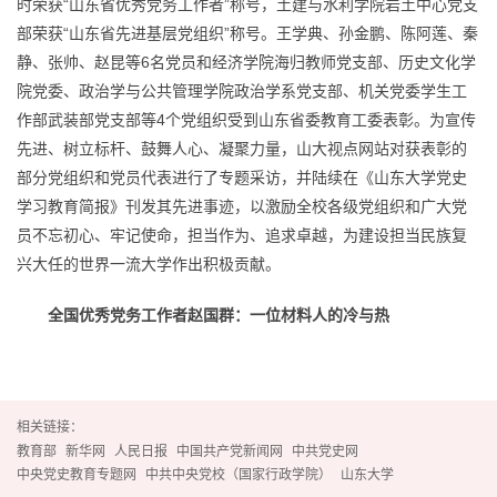
时荣获“山东省优秀党务工作者”称号，土建与水利学院岩土中心党支
部荣获“山东省先进基层党组织”称号。王学典、孙金鹏、陈阿莲、秦
静、张帅、赵昆等6名党员和经济学院海归教师党支部、历史文化学
院党委、政治学与公共管理学院政治学系党支部、机关党委学生工
作部武装部党支部等4个党组织受到山东省委教育工委表彰。为宣传
先进、树立标杆、鼓舞人心、凝聚力量，山大视点网站对获表彰的
部分党组织和党员代表进行了专题采访，并陆续在《山东大学党史
学习教育简报》刊发其先进事迹，以激励全校各级党组织和广大党
员不忘初心、牢记使命，担当作为、追求卓越，为建设担当民族复
兴大任的世界一流大学作出积极贡献。
全国优秀党务工作者赵国群：一位材料人的冷与热
相关链接：
教育部
新华网
人民日报
中国共产党新闻网
中共党史网
中央党史教育专题网
中共中央党校（国家行政学院）
山东大学