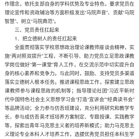
作理念，依托支部自身的学科优势及专业特色，要求党员在
理论宣传和资政辅治等方面积极发出“马院声音”、贡献“马院
智慧”、树立“马院典范”。
三、党员责任扛起来
1．把立德树人的责任扛起来
全面贯彻落实学校思想政治理论课教师座谈会精神，实
施“两对照双提升”工程，不断引导、助力党员立足思政课教
学岗位做好“第一课堂”育人工作，在交流示范中切实提升自
身的核心素养和竞争力。与此同时，鼓励、支持党员多渠道
落实立德树人根本任务。推进课程思政工作，探索建立思政
课教师参与课程思政的机制等；指导理论社团“习近平新时
代中国特色社会主义思想学习会”打造“宣讲会”“经典读书会”
等品牌活动；全力参与仿吾班建设，充分利用研究和教学专
长，参与成仿吾英才班培养方案制定、专题授课、实践教学
等，探索出青年马克思主义者的培养新模式；助力马克思主
义理论专业本科人才培养工作，选拔优秀党员担任本科生学