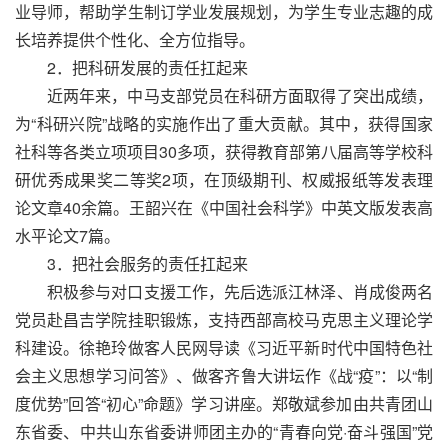
业导师，帮助学生制订学业发展规划，为学生专业志趣的成
长培养提供个性化、全方位指导。
2．把科研发展的责任扛起来
近两年来，中马支部党员在科研方面取得了突出成绩，
为“科研兴院”战略的实施作出了重大贡献。其中，获得国家
社科等各类立项项目30多项，获得教育部第八届高等学校科
研优秀成果奖二等奖2项，在顶级期刊、权威报纸等发表理
论文章40余篇。王韶兴在《中国社会科学》中英文版发表高
水平论文7篇。
3．把社会服务的责任扛起来
积极参与对口支援工作，先后选派江林泽、肖成俊两名
党员赴昌吉学院挂职锻炼，支持西部高校马克思主义理论学
科建设。徐艳玲做客人民网导读《习近平新时代中国特色社
会主义思想学习问答》、做客齐鲁大讲坛作《战“疫”：以“制
度优势”回答“初心”命题》学习讲座。郑敬斌参加由共青团山
东省委、中共山东省委讲师团主办的“青春向党·奋斗强国”党