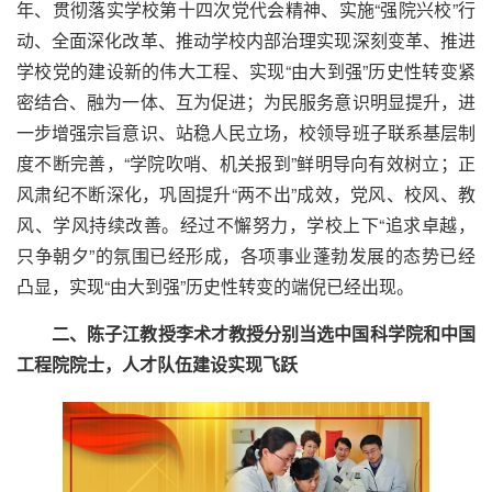
年、贯彻落实学校第十四次党代会精神、实施“强院兴校”行
动、全面深化改革、推动学校内部治理实现深刻变革、推进
学校党的建设新的伟大工程、实现“由大到强”历史性转变紧
密结合、融为一体、互为促进；为民服务意识明显提升，进
一步增强宗旨意识、站稳人民立场，校领导班子联系基层制
度不断完善，“学院吹哨、机关报到”鲜明导向有效树立；正
风肃纪不断深化，巩固提升“两不出”成效，党风、校风、教
风、学风持续改善。经过不懈努力，学校上下“追求卓越，
只争朝夕”的氛围已经形成，各项事业蓬勃发展的态势已经
凸显，实现“由大到强”历史性转变的端倪已经出现。
二、陈子江教授李术才教授分别当选中国科学院和中国
工程院院士，人才队伍建设实现飞跃