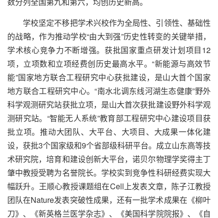
数分列全国第九和第六，均创历史新高。
学校坚定不移把学术兴校作为全局性、引领性、基础性
的战略，作为推动学校“由大到强”历史性转变的关键举措，
学术核心竞争力不断增强。获批国家重点研发计划项目12
项，立项数和立项经费创历史最高水平。“新能源与高效节
能”国家地方联合工程研究中心获批建设，是山大首个国家
地方联合工程研究中心。“南水北调东线河湖生态健康”野外
科学观测研究站获批立项，是山大首次获批建设野外科学观
测研究站。“智能无人系统”教育部工程研究中心建设项目获
批立项。推动大团队、大平台、大项目、大成果一体化建
设，获批3个国家级和9个省部级科研平台。成立山东高等技
术研究院，培育和建设创新大平台，诺贝尔物理学奖得主丁
肇中教授受聘为名誉院长。学校实到竞争性科研经费实现大
幅跃升。王顺心教授课题组在
Cell
上发表文章，陈子江教授
团队在
Nature
发表突破性成果，还有一批学术成果在《柳叶
刀》、《新英格兰医学杂志》、《美国科学院院报》、《自