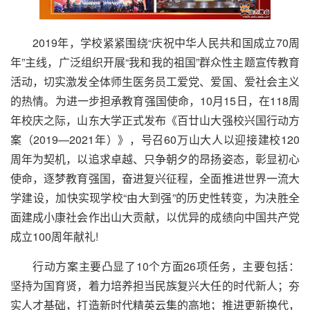
2019年，学校紧紧围绕“庆祝中华人民共和国成立70周
年”主线，广泛组织开展“我和我的祖国”群众性主题宣传教育
活动，切实激发全体师生医务员工爱党、爱国、爱社会主义
的热情。为进一步担承教育强国使命，10月15日，在118周
年校庆之际，山东大学正式发布《百廿山大强校兴国行动方
案（2019—2021年）》，号召60万山大人以迎接建校120
周年为契机，以追求卓越、只争朝夕的昂扬姿态，彰显初心
使命，逐梦教育强国，奋进复兴征程，全面推进世界一流大
学建设，加快实现学校“由大到强”的历史性转变，为决胜全
面建成小康社会作出山大贡献，以优异的成绩向中国共产党
成立100周年献礼!
行动方案主要凸显了10个方面26项任务，主要包括：
坚持为国育贤，着力培养担当民族复兴大任的时代新人；夯
实人才基础，打造新时代精英云集的高地；推进更新换代，