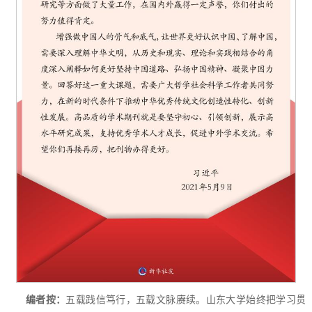
编者按：
五载践信笃行，五载文脉赓续。山东大学始终把学习贯