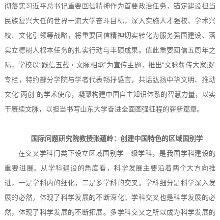
彻落实习近平总书记重要回信精神作为首要政治任务，锚定建设担当
民族复兴大任的世界一流大学奋斗目标，深入实施人才强校、学术兴
校、文化引领等战略，将重要回信精神切实转化为服务强国建设、落
实立德树人根本任务的扎实行动与丰硕成果。值此重要回信五周年之
际，学校以“践信五载・文脉相承”为宣传主题，推出“文脉薪传大家谈”
专栏，特约部分学院与学者代表畅抒感言，共话弘扬中华文明、推动
文化“两创”的学术使命，凝聚构建中国自主知识体系的智慧力量，以实
干赓续文脉，以担当书写山东大学奋进全面图强征程的崭新篇章。
国际问题研究院教授张蕴岭：创建中国特色的区域国别学
在交叉学科门类下设立区域国别学一级学科，是我国学科建设的
重要进展。从学科建设的角度看，科学发展主要沿着两个大方向推
进，一是学科内的细化，二是多学科的交叉。学科细分是科学深入发
展的必然，体现了科学发展的不断深化；学科交叉也是科学发展的必
然，体现了科学发展的不断拓展。多学科交叉之所以成为科学发展的