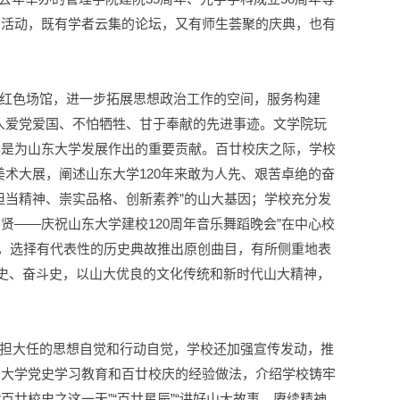
的活动，既有学者云集的论坛，又有师生荟聚的庆典，也有
红色场馆，进一步拓展思想政治工作的空间，服务构建
大人爱党爱国、不怕牺牲、甘于奉献的先进事迹。文学院玩
其是为山东大学发展作出的重要贡献。百廿校庆之际，学校
美术大展，阐述山东大学120年来敢为人先、艰苦卓绝的奋
担当精神、崇实品格、创新素养”的山大基因；学校充分发
贤——庆祝山东大学建校120周年音乐舞蹈晚会”在中心校
题，选择有代表性的历史典故推出原创曲目，有所侧重地表
展史、奋斗史，以山大优良的文化传统和新时代山大精神，
担大任的思想自觉和行动自觉，学校还加强宣传发动，推
东大学党史学习教育和百廿校庆的经验做法，介绍学校铸牢
廿校史之这一天”“百廿星辰”“讲好山大故事，赓续精神