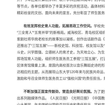
等节点，各单位都举办了丰富多彩的庆祝活动，晶体材料
精彩纷呈的文创、面向未来的宣言，充分彰显了师生医务
有效发挥校史育人功能，拓展思政工作空间。
学校充
“三全育人”“五育并举”的新格局。威海校区、青岛校
家剧社将华岗老校长的故事加以凝练，创作出话剧作品《
还推出了“三馆五展”——新校史馆、科技馆、校友馆以及
斗史，兴学图强、立德树人的育才史，为天地立心、为生
挥场馆育人功能，组织师生医务员工参观“三馆五展”，打
区体育馆隆重上演，是国内高校首次以音乐舞蹈史诗的形
达相应的主题，从而展现山东大学120年来与民族共命
激励和号召全体师生医务员工以“强校兴国”的责任担当
不断加强正面宣传鼓劲，营造良好舆论氛围。
为了更
出系列融媒体作品。《人民日报》《光明日报》《中国教
山大基因、矢志强校兴国的百廿历史和责任担当。学校宣传