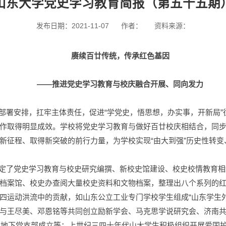
山东大学党史学习教育简报（第五十五期
发布日期：2021-11-07
作者：
资料来源：
赓续百廿传统，传承红色基因
——推进党史学习教育与校庆融合开展、同向发力
部署安排，扛牢主体责任，促进“学党史，悟思想，办实事，开新局”
项工作取得明显成效。学校将党史学习教育与做好百廿校庆相结合，同
征程、取得新突破的前行力量，为学校实现“由大到强”历史性转变
定了党史学习教育与校史研究编撰、新校史馆建设、校史校情教育相
档案馆、校史办查阅大量校史资料和文物档案，整理出八个系列的
四运动洪流中的贡献，如山东公立工业专门学校学生组成“山东学生
与王尽美、邓恩铭等共同创立励新学会、马克思学说研究会、济南
大学地下党支部成立等；上世纪三四十年代山大学生积极组织开展爱国