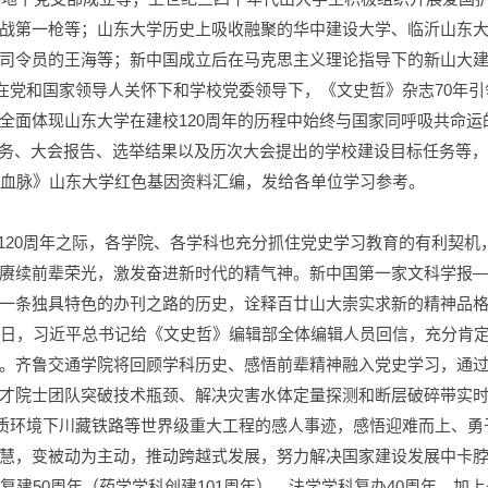
战第一枪等；山东大学历史上吸收融聚的华中建设大学、临沂山东
司令员的王海等；新中国成立后在马克思主义理论指导下的新山大
；在党和国家领导人关怀下和学校党委领导下，《文史哲》杂志70年
面体现山东大学在建校120周年的历程中始终与国家同呼吸共命运的
成任务、大会报告、选举结果以及历次大会提出的学校建设目标任务等
神血脉》山东大学红色基因资料汇编，发给各单位学习参考。
120周年之际，各学院、各学科也充分抓住党史学习教育的有利契
赓续前辈荣光，激发奋进新时代的精气神。新中国第一家文科学报—
一条独具特色的办刊之路的历史，诠释百廿山大崇实求新的精神品
9日，习近平总书记给《文史哲》编辑部全体编辑人员回信，充分肯
。齐鲁交通学院将回顾学科历史、感悟前辈精神融入党史学习，通
才院士团队突破技术瓶颈、解决灾害水体定量探测和断层破碎带实
地质环境下川藏铁路等世界级重大工程的感人事迹，感悟迎难而上、
慧，变被动为主动，推动跨越式发展，努力解决国家建设发展中卡
复建50周年（药学学科创建101周年），法学学科复办40周年，加上