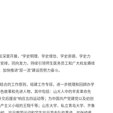
）
往深里开展，“学史明理、学史增信、学史崇德、学史力
步安排，同向发力，持续引领师生医务员工和广大校友赓续
、加快推进“双一流”建设而努力奋斗。
结合的工作原则，组建工作专班，进一步梳理和回顾办学
红色故事和先进人物，其中包括：山大人中的辛亥革命先
外交后援会”响应五四运动等；为中国共产党建党以及初创
共产主义小组的王翔千等；山东大学、私立青岛大学、齐鲁
护校、抗日救国运动和学生抗日游击队的事迹，如张倬甫