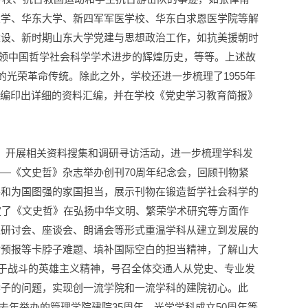
大学、华东大学、新四军军医学校、华东白求恩医学院等解
建设、新时期山东大学党建与思想政治工作，如抗美援朝时
引领中国哲学社会科学学术进步的辉煌历史，等等。上述故
光荣革命传统。除此之外，学校还进一步梳理了1955年
，编印出详细的资料汇编，并在学校《党史学习教育简报》
机，开展相关资料搜集和调研寻访活动，进一步梳理学科发
—《文史哲》杂志举办创刊70周年纪念会，回顾刊物紧
格和为国图强的家国担当，展示刊物在锻造哲学社会科学的
定了《文史哲》在弘扬中华文明、繁荣学术研究等方面作
过研讨会、座谈会、朗诵会等形式重温学科从建立到发展的
时预报等卡脖子难题、填补国际空白的担当精神，了解山大
勇于战斗的英雄主义精神，号召全体交通人从党史、专业发
脖子的问题，实现创一流学院和一流学科的建院初心。此
去年举办的管理学院建院35周年、光学学科成立50周年等