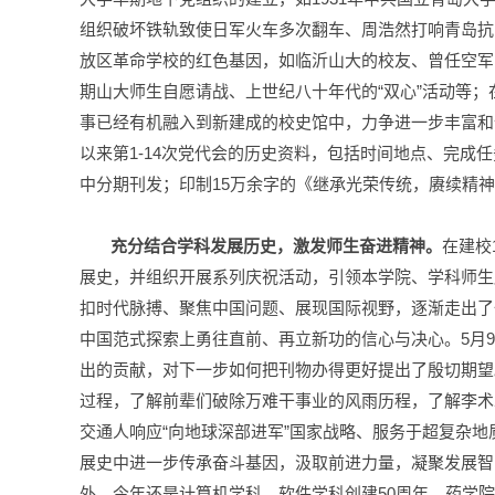
组织破坏铁轨致使日军火车多次翻车、周浩然打响青岛抗
放区革命学校的红色基因，如临沂山大的校友、曾任空军
期山大师生自愿请战、上世纪八十年代的“双心”活动等
事已经有机融入到新建成的校史馆中，力争进一步丰富和全
以来第1-14次党代会的历史资料，包括时间地点、完
中分期刊发；印制15万余字的《继承光荣传统，赓续精
充分结合学科发展历史，激发师生奋进精神。
在建校
展史，并组织开展系列庆祝活动，引领本学院、学科师生
扣时代脉搏、聚焦中国问题、展现国际视野，逐渐走出了
中国范式探索上勇往直前、再立新功的信心与决心。5月
出的贡献，对下一步如何把刊物办得更好提出了殷切期望
过程，了解前辈们破除万难干事业的风雨历程，了解李术
交通人响应“向地球深部进军”国家战略、服务于超复杂
展史中进一步传承奋斗基因，汲取前进力量，凝聚发展智
外，今年还是计算机学科、软件学科创建50周年，药学院