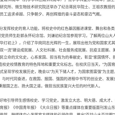
研究所、微生物技术研究院还举办了纪念蒋民华院士、王祖农教授
员工追求卓越、只争朝夕、再创辉煌的奋斗姿态和豪迈气概。
分发挥校史的育人功能，将校史中的红色基因搬进课堂、舞台和各类
区组织党员师生赴郭永怀纪念馆、刘谦初纪念馆参观学习，了解两位山
华灯初上》，介绍了华岗同志光辉的一生，展现出他为党和国家尤
“双一流”建设成就展、人文社科展、社会服务成就展、抗疫主题展、
民立命的文化史，心系家国、担当有为的奉献史，彰显“家国情怀、
造校史校情教育的特色阵地和重要文化标志。在校庆日当天，“为国育
式呈现学校发展历史，晚会以“为天下储人才，为国家图富强”为主
运、与时代同奋进，在救国、报国、强国的进程中书写的创业史、发
，秉报国之志、扬大国之道，做担当民族复兴大任的时代新人。
好地引导师生感悟校史、学习党史，激发立大志、明大德、成大才、
育报》《中国青年报》《大众日报》等重点媒体在重要版面刊发山
部、融媒体中心发挥官方媒体的引领作用，推出“百廿山大百廿图”“百