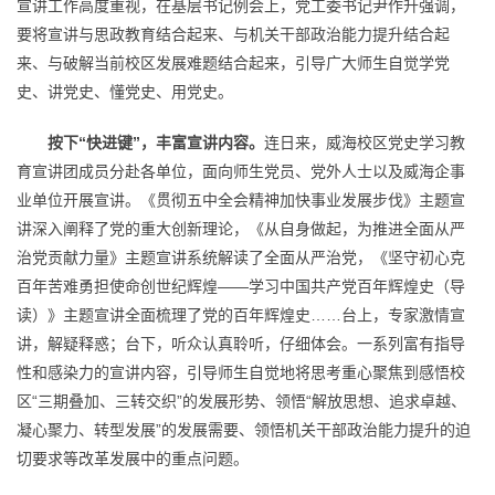
宣讲工作高度重视，在基层书记例会上，党工委书记尹作升强调，
要将宣讲与思政教育结合起来、与机关干部政治能力提升结合起
来、与破解当前校区发展难题结合起来，引导广大师生自觉学党
史、讲党史、懂党史、用党史。
按下
“
快进键
”，丰富宣讲内容。
连日来，威海校区党史学习教
育宣讲团成员分赴各单位，面向师生党员、党外人士以及威海企事
业单位开展宣讲。《贯彻五中全会精神加快事业发展步伐》主题宣
讲深入阐释了党的重大创新理论，《从自身做起，为推进全面从严
治党贡献力量》主题宣讲系统解读了全面从严治党，《坚守初心克
百年苦难勇担使命创世纪辉煌——学习中国共产党百年辉煌史（导
读）》主题宣讲全面梳理了党的百年辉煌史……台上，专家激情宣
讲，解疑释惑；台下，听众认真聆听，仔细体会。一系列富有指导
性和感染力的宣讲内容，引导师生自觉地将思考重心聚焦到感悟校
区“三期叠加、三转交织”的发展形势、领悟“解放思想、追求卓越、
凝心聚力、转型发展”的发展需要、领悟机关干部政治能力提升的迫
切要求等改革发展中的重点问题。