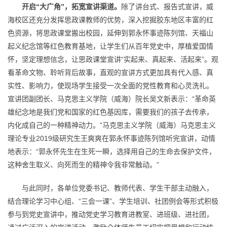
开启“大广角”，拓宽宣讲渠道。
除了讲台式、报告式宣讲，威
海校区还充分发挥思政课教师的优势，深入挖掘胶东地区丰富的红
色资源，将思政课堂搬出校园，延伸到郭永怀事迹陈列馆、天福山
起义纪念馆等红色教育基地，让学生们从百年党史中，厚植爱国情
怀，坚定理想信念，让思政课堂宣讲“实起来、真起来、活起来”。观
看革命文物、聆听背后故事，直观的宣讲方式更加具有代入感、真
实性、影响力，使现场学生接受一次全面的党性教育和心灵洗礼。
宣讲团副团长、马克思主义学院（威海）院长吴文新表示：“革命英
雄纪念地是我们党和国家的红色基因库，需要我们的孩子去传承，
内化成自己的一种精神动力。”马克思主义学院（威海）马克思主义
理论专业2019级研究生王爽爽在郭永怀事迹陈列馆听完宣讲，动情
地表示：“郭永怀先生在生死一瞬，选择用自己的生命去保护文件，
这种舍生取义、向死而生的精神令我非常触动。”
与此同时，各单位党委书记、教师代表、学生干部主动融入，
结合理论学习中心组、“三会一课”、学生培训、社团例会等形式积极
参与到党史宣讲中，推动党史学习教育进教室、进班级、进社团，