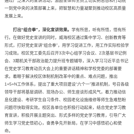
通过广泛深入的宣讲活动，激励全体师生员工切实把思想和行动统
一到党中央的决策部署上来，把智慧和力量凝聚到推动校区高质量
发展上来。
打出“组合拳”，深化宣讲效果。
学有所思，听有所悟，悟有所
行。在做好党史宣讲的同时，威海校区通过集中学习、创新教育等
形式，打好党史宣讲“组合拳”，用学习促进工作，用工作实际检验学
习成效。校区党工委先后召开3次中心组学习会议、2次基层书记例
会、3期机关干部政治能力提升班专题辅导，深入学习习近平总书记
在党史学习教育动员大会上的重要讲话精神和学校党委的部署要
求。着眼于解决校区体制机制改革中的重点、难点问题，推出
1+5+N工作体系，提出了重大项目建设“六个一”推进机制，号召各级
领导干部将基层调研、现场办公、师生座谈形成风气，着力推动信
息化建设、考研学生自习条件、校园老化设施维修等师生急难愁盼
问题尽快取得实效。校区各单位也积极行动起来，结合党史学习教
育宣讲，积极开展主题突出、形式多样的党史学习教育，引导广大
师生学习党史悟初心，奋勇争先开新局，在学习中感悟初心和使
命。