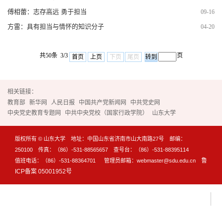
傅相蕾：志存高远 勇于担当
09-16
方雷：具有担当与情怀的知识分子
04-20
共50条 3/3
页
首页
上页
下页
尾页
相关链接：
教育部
新华网
人民日报
中国共产党新闻网
中共党史网
中央党史教育专题网
中共中央党校（国家行政学院）
山东大学
版权所有 © 山东大学 地址：中国山东省济南市山大南路27号 邮编：
250100 传真：（86）-531-88565657 查号台：（86）-531-88395114
鲁
值班电话：（86）-531-88364701 管理员邮箱：webmaster@sdu.edu.cn
ICP备案 05001952号