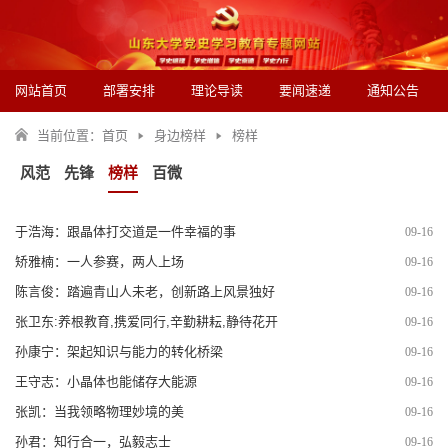
网站首页
部署安排
理论导读
要闻速递
通知公告
当前位置：
首页
身边榜样
榜样
风范
先锋
榜样
百微
于浩海：跟晶体打交道是一件幸福的事
09-16
矫雅楠：一人参赛，两人上场
09-16
陈言俊：踏遍青山人未老，创新路上风景独好
09-16
张卫东:养根教育,携爱同行,辛勤耕耘,静待花开
09-16
孙康宁：架起知识与能力的转化桥梁
09-16
王守志：小晶体也能储存大能源
09-16
张凯：当我领略物理妙境的美
09-16
孙君：知行合一，弘毅志士
09-16